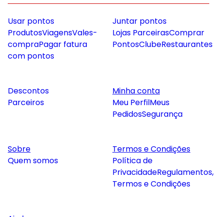
Usar pontos
Juntar pontos
Produtos
Viagens
Vales-
Lojas Parceiras
Comprar
compra
Pagar fatura
Pontos
Clube
Restaurantes
com pontos
Descontos
Minha conta
Parceiros
Meu Perfil
Meus
Pedidos
Segurança
Sobre
Termos e Condições
Quem somos
Política de
Privacidade
Regulamentos,
Termos e Condições