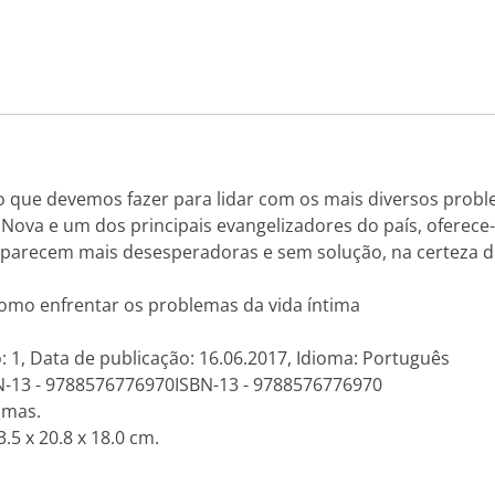
sso o que devemos fazer para lidar com os mais diversos pro
va e um dos principais evangelizadores do país, oferece-n
e parecem mais desesperadoras e sem solução, na certeza 
 Como enfrentar os problemas da vida íntima
: 1, Data de publicação: 16.06.2017, Idioma: Português
N-13 - 9788576776970ISBN-13 - 9788576776970
amas.
.5 x 20.8 x 18.0 cm.