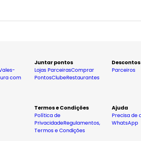
Juntar pontos
Descontos
Vales-
Lojas Parceiras
Comprar
Parceiros
tura com
Pontos
Clube
Restaurantes
Termos e Condições
Ajuda
Política de
Precisa de 
Privacidade
Regulamentos,
WhatsApp
Termos e Condições