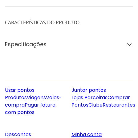
CARACTERÍSTICAS DO PRODUTO
Especificações
Usar pontos
Juntar pontos
Produtos
Viagens
Vales-
Lojas Parceiras
Comprar
compra
Pagar fatura
Pontos
Clube
Restaurantes
com pontos
Descontos
Minha conta