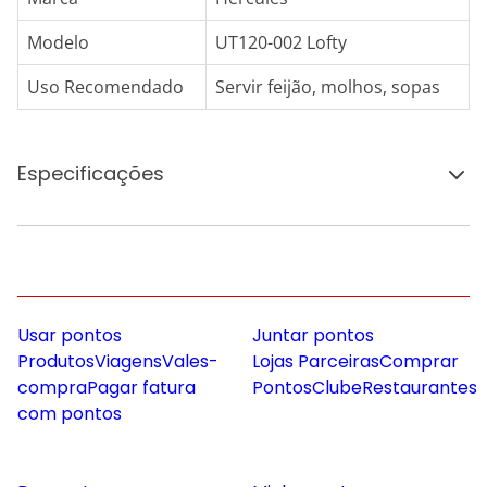
Modelo
UT120-002 Lofty
Uso Recomendado
Servir feijão, molhos, sopas
Especificações
Usar pontos
Juntar pontos
Produtos
Viagens
Vales-
Lojas Parceiras
Comprar
compra
Pagar fatura
Pontos
Clube
Restaurantes
com pontos