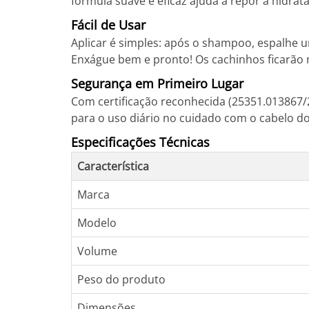
fórmula suave e eficaz ajuda a repor a hidra
Fácil de Usar
Aplicar é simples: após o shampoo, espalh
Enxágue bem e pronto! Os cachinhos ficarão 
Segurança em Primeiro Lugar
Com certificação reconhecida (25351.013867/2
para o uso diário no cuidado com o cabelo d
Especificações Técnicas
Característica
Marca
Modelo
Volume
Peso do produto
Dimensões