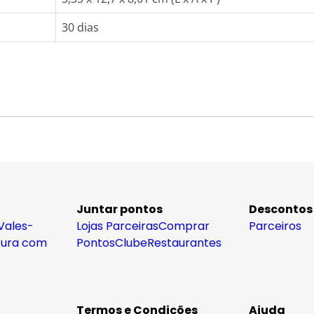
30 dias
Juntar pontos
Descontos
Vales-
Lojas Parceiras
Comprar
Parceiros
tura com
Pontos
Clube
Restaurantes
Termos e Condições
Ajuda