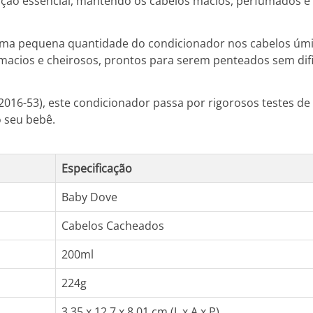
tação essencial, mantendo os cabelos macios, perfumados e 
e uma pequena quantidade do condicionador nos cabelos ú
macios e cheirosos, prontos para serem penteados sem dif
016-53), este condicionador passa por rigorosos testes de 
o seu bebê.
Especificação
Baby Dove
Cabelos Cacheados
200ml
224g
3,35 x 12,7 x 8,01 cm (L x A x P)