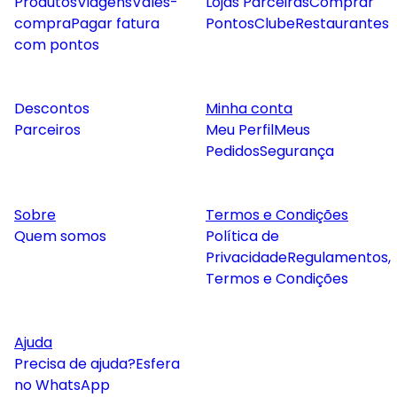
Produtos
Viagens
Vales-
Lojas Parceiras
Comprar
compra
Pagar fatura
Pontos
Clube
Restaurantes
com pontos
Descontos
Minha conta
Parceiros
Meu Perfil
Meus
Pedidos
Segurança
Sobre
Termos e Condições
Quem somos
Política de
Privacidade
Regulamentos,
Termos e Condições
Ajuda
Precisa de ajuda?
Esfera
no WhatsApp