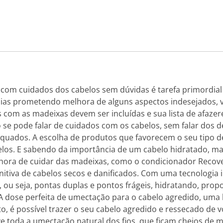
 com cuidados dos cabelos sem dúvidas é tarefa primordial 
dias prometendo melhora de alguns aspectos indesejados, va
 com as madeixas devem ser incluídas e sua lista de afaze
o se pode falar de cuidados com os cabelos, sem falar dos 
quados. A escolha de produtos que favorecem o seu tipo de
belos. E sabendo da importância de um cabelo hidratado, ma
a hora de cuidar das madeixas, como o condicionador Recove
initiva de cabelos secos e danificados. Com uma tecnologia
, ou seja, pontas duplas e pontos frágeis, hidratando, prop
A dose perfeita de umectação para o cabelo agredido, uma 
o, é possível trazer o seu cabelo agredido e ressecado de v
e toda a umectação natural dos fios, que ficam cheios de