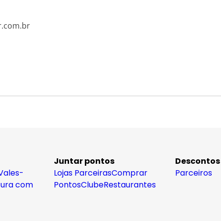
r.com.br
Juntar pontos
Descontos
Vales-
Lojas Parceiras
Comprar
Parceiros
tura com
Pontos
Clube
Restaurantes