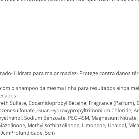
o
rado- Hidrata para maior maciez- Protege contra danos tér
 com o shampoo da mesma linha para resultados ainda mel
secados
eth Sulfate, Cocamidopropyl Betaine, Fragrance (Parfum), D
nzenesulfonate, Guar Hydroxypropyltrimonium Chloride, Amo
ethanol, Sodium Benzoate, PEG-45M, Magnesium Nitrate, C
iazolinone, Methylisothiazolinone, Limonene, Linalool, Mica 
 19cmProfundidade: 5cm