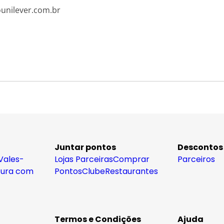
ounilever.com.br
Juntar pontos
Descontos
Vales-
Lojas Parceiras
Comprar
Parceiros
tura com
Pontos
Clube
Restaurantes
Termos e Condições
Ajuda