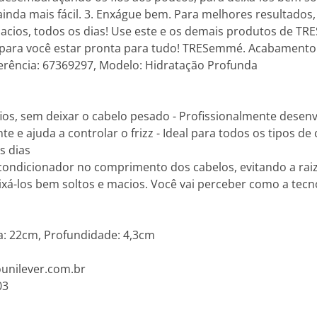
ainda mais fácil. 3. Enxágue bem. Para melhores resultado
acios, todos os dias! Use este e os demais produtos de TR
a para você estar pronta para tudo! TRESemmé. Acabamento 
erência: 67369297, Modelo: Hidratação Profunda
 fios, sem deixar o cabelo pesado - Profissionalmente desen
 e ajuda a controlar o frizz - Ideal para todos os tipos d
s dias
condicionador no comprimento dos cabelos, evitando a raiz
xá-los bem soltos e macios. Você vai perceber como a tecn
a: 22cm, Profundidade: 4,3cm
ounilever.com.br
03