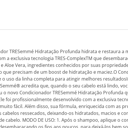
or TRESemmé Hidratação Profunda hidrata e restaura a ma
om a exclusiva tecnologia TRES-ComplexTM que desembaraça 
l e Aloe Vera, ingredientes conhecidos por suas proprieda
belo que precisam de um boost de hidratação e maciez.O C
 o uso da linha completa para atingir melhores resultados
Semmé® acredita que, quando o seu cabelo está lindo, você 
veu o novo Condicionador TRESemmé Hidratação Profunda que
le foi profissionalmente desenvolvido com a exclusiva tec
muito fácil. Além disso, sua fórmula, enriquecida com as p
 cabelos ressecados, deixando-os hidratados, macios e com
s de cabelo. MODO DE USO: 1. Após o shampoo, aplique o c
á desembaraçando os fios aos poucos, para deixá-los bem so