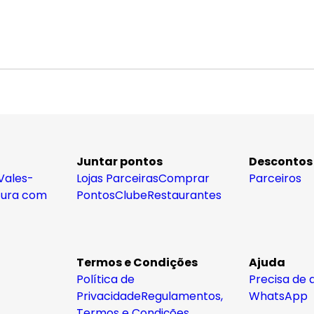
Juntar pontos
Descontos
Vales-
Lojas Parceiras
Comprar
Parceiros
tura com
Pontos
Clube
Restaurantes
Termos e Condições
Ajuda
Política de
Precisa de 
Privacidade
Regulamentos,
WhatsApp
Termos e Condições