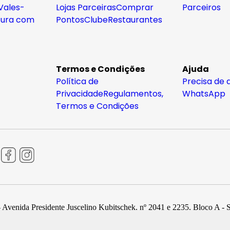
Vales-
Lojas Parceiras
Comprar
Parceiros
tura com
Pontos
Clube
Restaurantes
Termos e Condições
Ajuda
Política de
Precisa de 
Privacidade
Regulamentos,
WhatsApp
Termos e Condições
 Avenida Presidente Juscelino Kubitschek, nº 2041 e 2235, Bloco A - 