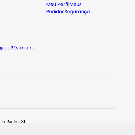
Meu Perfil
Meus
Pedidos
Segurança
ajuda?
Esfera no
São Paulo - SP