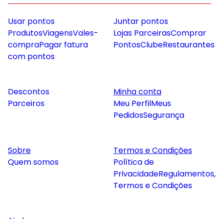
Usar pontos
Juntar pontos
Produtos
Viagens
Vales-
Lojas Parceiras
Comprar
compra
Pagar fatura
Pontos
Clube
Restaurantes
com pontos
Descontos
Minha conta
Parceiros
Meu Perfil
Meus
Pedidos
Segurança
Sobre
Termos e Condições
Quem somos
Política de
Privacidade
Regulamentos,
Termos e Condições