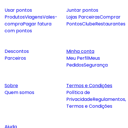
Usar pontos
Juntar pontos
Produtos
Viagens
Vales-
Lojas Parceiras
Comprar
compra
Pagar fatura
Pontos
Clube
Restaurantes
com pontos
Descontos
Minha conta
Parceiros
Meu Perfil
Meus
Pedidos
Segurança
Sobre
Termos e Condições
Quem somos
Política de
Privacidade
Regulamentos,
Termos e Condições
Ajuda