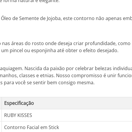
e forma natural e elegante.
o e Óleo de Semente de Jojoba, este contorno não apenas e
 nas áreas do rosto onde deseja criar profundidade, como l
um pincel ou esponjinha até obter o efeito desejado.
quiagem. Nascida da paixão por celebrar belezas individua
amanhos, classes e etnias. Nosso compromisso é unir funcio
os para você se sentir bem consigo mesma.
Especificação
RUBY KISSES
Contorno Facial em Stick