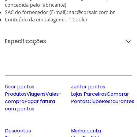
concedida pelo fabricante)
SAC do fornecedor (E-mail): sac@corsair.com.br
Conteúdo da embalagem: - 1 Cooler
Especificações
Usar pontos
Juntar pontos
Produtos
Viagens
Vales-
Lojas Parceiras
Comprar
compra
Pagar fatura
Pontos
Clube
Restaurantes
com pontos
Descontos
Minha conta