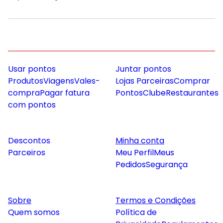
Usar pontos
Juntar pontos
Produtos
Viagens
Vales-
Lojas Parceiras
Comprar
compra
Pagar fatura
Pontos
Clube
Restaurantes
com pontos
Descontos
Minha conta
Parceiros
Meu Perfil
Meus
Pedidos
Segurança
Sobre
Termos e Condições
Quem somos
Política de