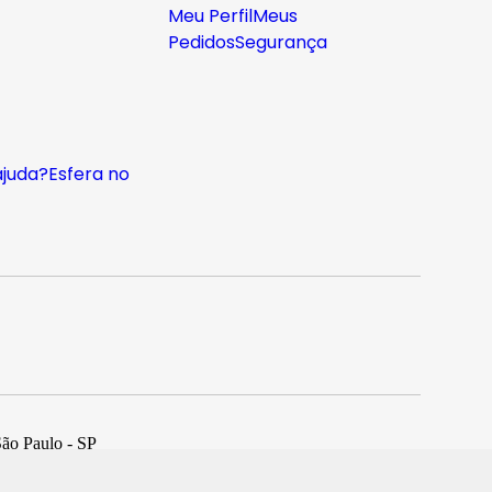
Meu Perfil
Meus
Pedidos
Segurança
ajuda?
Esfera no
São Paulo - SP