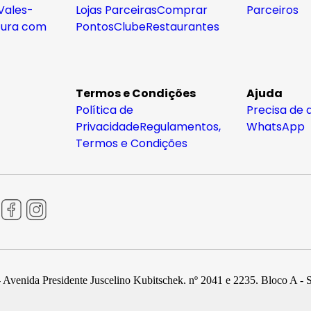
Vales-
Lojas Parceiras
Comprar
Parceiros
tura com
Pontos
Clube
Restaurantes
Termos e Condições
Ajuda
Política de
Precisa de 
Privacidade
Regulamentos,
WhatsApp
Termos e Condições
 Avenida Presidente Juscelino Kubitschek, nº 2041 e 2235, Bloco A - 