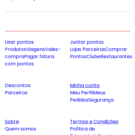
Usar pontos
Juntar pontos
Produtos
Viagens
Vales-
Lojas Parceiras
Comprar
compra
Pagar fatura
Pontos
Clube
Restaurantes
com pontos
Descontos
Minha conta
Parceiros
Meu Perfil
Meus
Pedidos
Segurança
Sobre
Termos e Condições
Quem somos
Política de