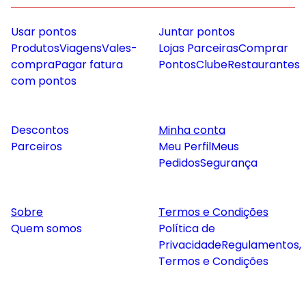
Usar pontos
Juntar pontos
Produtos
Viagens
Vales-
Lojas Parceiras
Comprar
compra
Pagar fatura
Pontos
Clube
Restaurantes
com pontos
Descontos
Minha conta
Parceiros
Meu Perfil
Meus
Pedidos
Segurança
Sobre
Termos e Condições
Quem somos
Política de
Privacidade
Regulamentos,
Termos e Condições