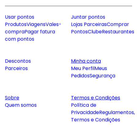
Usar pontos
Juntar pontos
Produtos
Viagens
Vales-
Lojas Parceiras
Comprar
compra
Pagar fatura
Pontos
Clube
Restaurantes
com pontos
Descontos
Minha conta
Parceiros
Meu Perfil
Meus
Pedidos
Segurança
Sobre
Termos e Condições
Quem somos
Política de
Privacidade
Regulamentos,
Termos e Condições