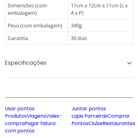
Dimensões (com
11cm x 12cm x 11cm (L x
embalagem)
A x P)
Peso (com embalagem)
340g
Garantia
30 dias
Especificações
Usar pontos
Juntar pontos
Produtos
Viagens
Vales-
Lojas Parceiras
Comprar
compra
Pagar fatura
Pontos
Clube
Restaurantes
com pontos