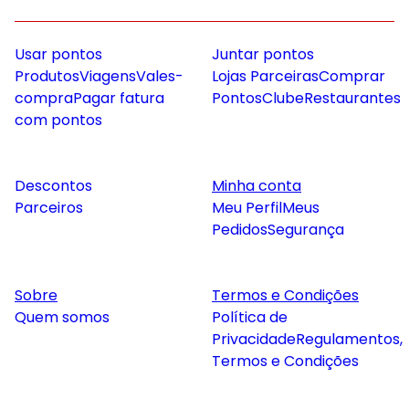
Usar pontos
Juntar pontos
Produtos
Viagens
Vales-
Lojas Parceiras
Comprar
compra
Pagar fatura
Pontos
Clube
Restaurantes
com pontos
Descontos
Minha conta
Parceiros
Meu Perfil
Meus
Pedidos
Segurança
Sobre
Termos e Condições
Quem somos
Política de
Privacidade
Regulamentos,
Termos e Condições