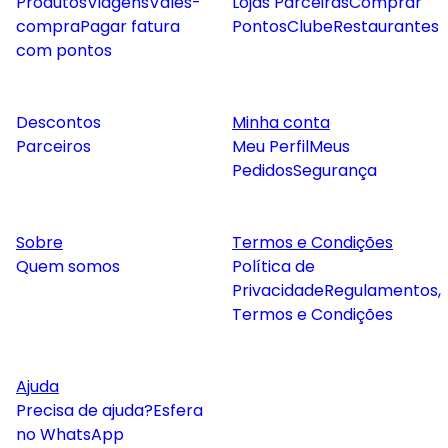
Produtos
Viagens
Vales-
Lojas Parceiras
Comprar
compra
Pagar fatura
Pontos
Clube
Restaurantes
com pontos
Descontos
Minha conta
Parceiros
Meu Perfil
Meus
Pedidos
Segurança
Sobre
Termos e Condições
Quem somos
Política de
Privacidade
Regulamentos,
Termos e Condições
Ajuda
Precisa de ajuda?
Esfera
no WhatsApp