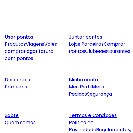
Usar pontos
Juntar pontos
Produtos
Viagens
Vales-
Lojas Parceiras
Comprar
compra
Pagar fatura
Pontos
Clube
Restaurantes
com pontos
Descontos
Minha conta
Parceiros
Meu Perfil
Meus
Pedidos
Segurança
Sobre
Termos e Condições
Quem somos
Política de
Privacidade
Regulamentos,