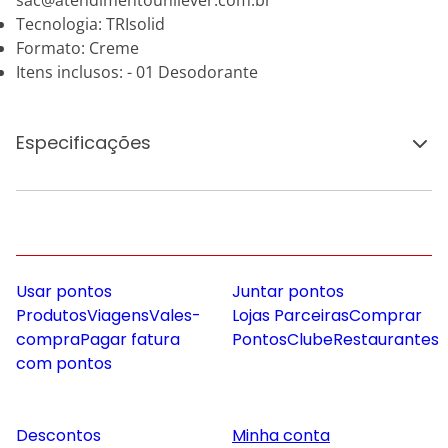
sac@atendimentounilever.com.br
Tecnologia: TRIsolid
Formato: Creme
Itens inclusos: - 01 Desodorante
Especificações
Usar pontos
Juntar pontos
Produtos
Viagens
Vales-
Lojas Parceiras
Comprar
compra
Pagar fatura
Pontos
Clube
Restaurantes
com pontos
Descontos
Minha conta