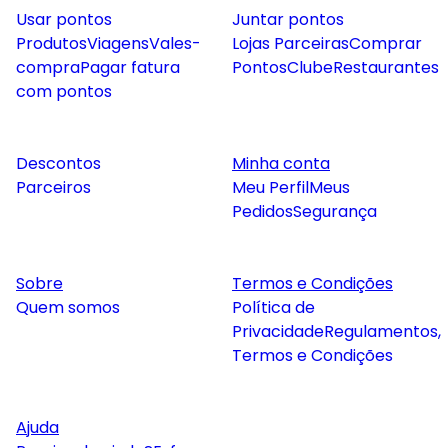
Usar pontos
Juntar pontos
Produtos
Viagens
Vales-
Lojas Parceiras
Comprar
compra
Pagar fatura
Pontos
Clube
Restaurantes
com pontos
Descontos
Minha conta
Parceiros
Meu Perfil
Meus
Pedidos
Segurança
Sobre
Termos e Condições
Quem somos
Política de
Privacidade
Regulamentos,
Termos e Condições
Ajuda