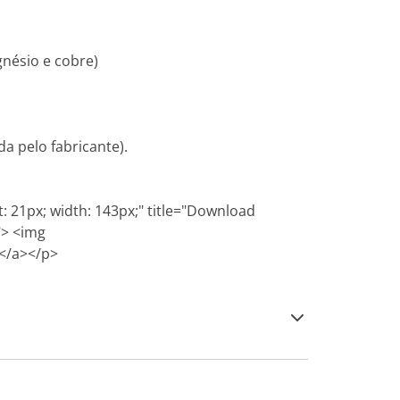
gnésio e cobre)
da pelo fabricante).
t: 21px; width: 143px;" title="Download
"> <img
 </a></p>