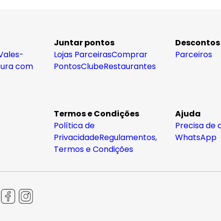
Juntar pontos
Descontos
Vales-
Lojas Parceiras
Comprar
Parceiros
tura com
Pontos
Clube
Restaurantes
Termos e Condições
Ajuda
Política de
Precisa de 
Privacidade
Regulamentos,
WhatsApp
Termos e Condições