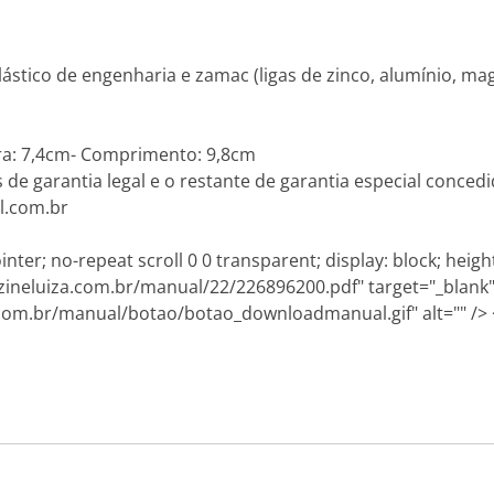
ástico de engenharia e zamac (ligas de zinco, alumínio, ma
ra: 7,4cm- Comprimento: 9,8cm
s de garantia legal e o restante de garantia especial concedi
l.com.br
er; no-repeat scroll 0 0 transparent; display: block; heigh
ineluiza.com.br/manual/22/226896200.pdf" target="_blank
com.br/manual/botao/botao_downloadmanual.gif" alt="" />