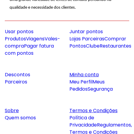
qualidade e necessidade dos clientes.
Usar pontos
Juntar pontos
Produtos
Viagens
Vales-
Lojas Parceiras
Comprar
compra
Pagar fatura
Pontos
Clube
Restaurantes
com pontos
Descontos
Minha conta
Parceiros
Meu Perfil
Meus
Pedidos
Segurança
Sobre
Termos e Condições
Quem somos
Política de
Privacidade
Regulamentos,
Termos e Condições