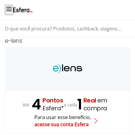
O que você procura? Produtos, cashback, viagens...
e-lens
4
1
Pontos
Real
em
Até
a cada
Esfera*
compra
Para usar esse benefício,
acesse sua conta Esfera