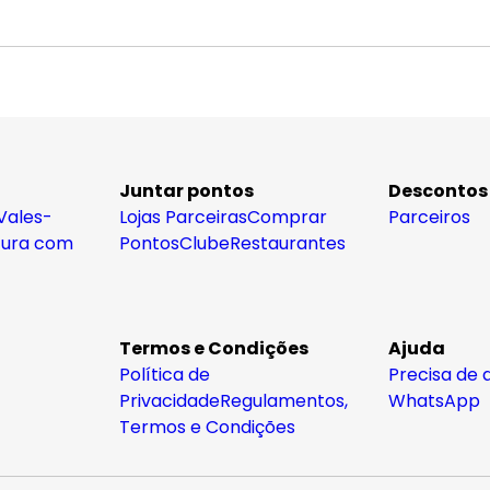
Juntar pontos
Descontos
Vales-
Lojas Parceiras
Comprar
Parceiros
tura com
Pontos
Clube
Restaurantes
Termos e Condições
Ajuda
Política de
Precisa de 
Privacidade
Regulamentos,
WhatsApp
Termos e Condições