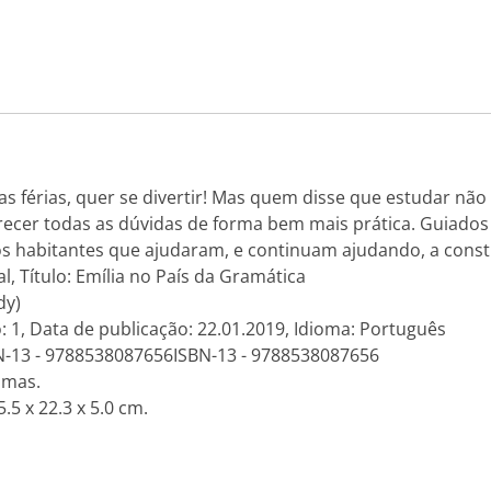
 férias, quer se divertir! Mas quem disse que estudar não 
ecer todas as dúvidas de forma bem mais prática. Guiados
s habitantes que ajudaram, e continuam ajudando, a constr
l, Título: Emília no País da Gramática
dy)
: 1, Data de publicação: 22.01.2019, Idioma: Português
N-13 - 9788538087656ISBN-13 - 9788538087656
amas.
.5 x 22.3 x 5.0 cm.