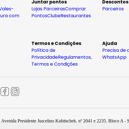
Juntar pontos
Descontos
Vales-
Lojas Parceiras
Comprar
Parceiros
tura com
Pontos
Clube
Restaurantes
Termos e Condições
Ajuda
Política de
Precisa de 
Privacidade
Regulamentos,
WhatsApp
Termos e Condições
 Avenida Presidente Juscelino Kubitschek, nº 2041 e 2235, Bloco A - 