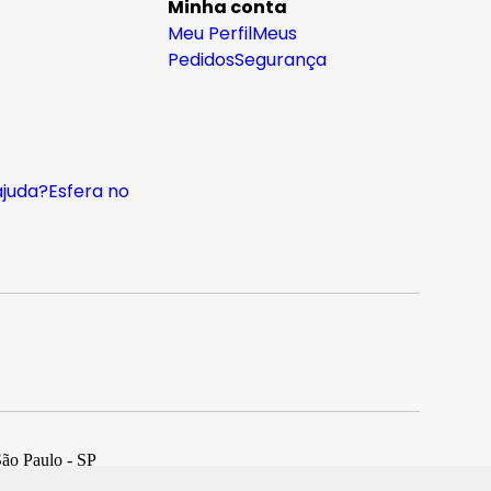
Minha conta
Meu Perfil
Meus
Pedidos
Segurança
ajuda?
Esfera no
São Paulo - SP