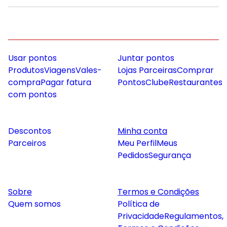
Usar pontos
Juntar pontos
Produtos
Viagens
Vales-
Lojas Parceiras
Comprar
compra
Pagar fatura
Pontos
Clube
Restaurantes
com pontos
Descontos
Minha conta
Parceiros
Meu Perfil
Meus
Pedidos
Segurança
Sobre
Termos e Condições
Quem somos
Política de
Privacidade
Regulamentos,