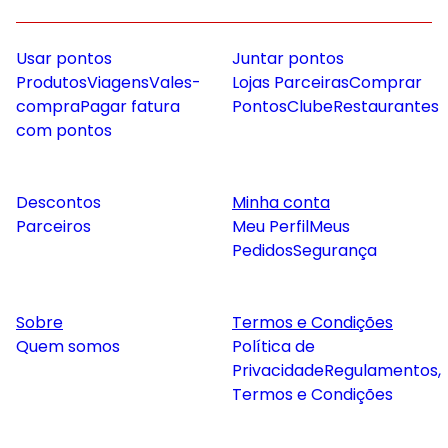
Usar pontos
Juntar pontos
Produtos
Viagens
Vales-
Lojas Parceiras
Comprar
compra
Pagar fatura
Pontos
Clube
Restaurantes
com pontos
Descontos
Minha conta
Parceiros
Meu Perfil
Meus
Pedidos
Segurança
Sobre
Termos e Condições
Quem somos
Política de
Privacidade
Regulamentos,
Termos e Condições