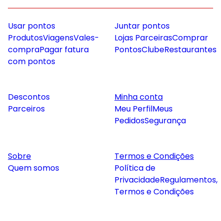
Usar pontos
Juntar pontos
Produtos
Viagens
Vales-
Lojas Parceiras
Comprar
compra
Pagar fatura
Pontos
Clube
Restaurantes
com pontos
Descontos
Minha conta
Parceiros
Meu Perfil
Meus
Pedidos
Segurança
Sobre
Termos e Condições
Quem somos
Política de
Privacidade
Regulamentos,
Termos e Condições