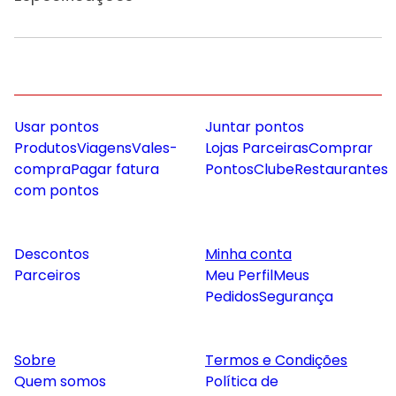
Usar pontos
Juntar pontos
Produtos
Viagens
Vales-
Lojas Parceiras
Comprar
compra
Pagar fatura
Pontos
Clube
Restaurantes
com pontos
Descontos
Minha conta
Parceiros
Meu Perfil
Meus
Pedidos
Segurança
Sobre
Termos e Condições
Quem somos
Política de