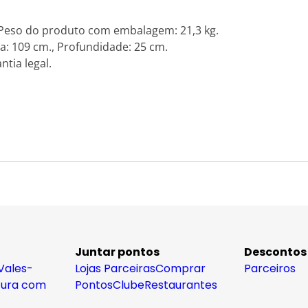
 Peso do produto com embalagem: 21,3 kg.
a: 109 cm., Profundidade: 25 cm.
tia legal.
Juntar pontos
Descontos
Vales-
Lojas Parceiras
Comprar
Parceiros
tura com
Pontos
Clube
Restaurantes