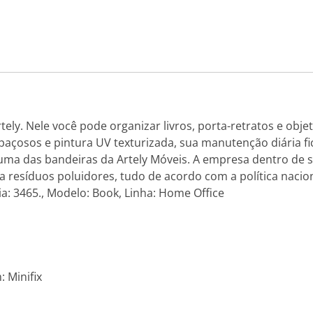
ly. Nele você pode organizar livros, porta-retratos e obje
osos e pintura UV texturizada, sua manutenção diária fica
a das bandeiras da Artely Móveis. A empresa dentro de s
a resíduos poluidores, tudo de acordo com a política nacion
ia: 3465., Modelo: Book, Linha: Home Office
 Minifix