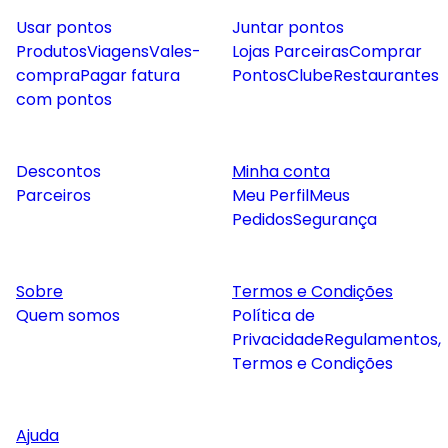
Usar pontos
Juntar pontos
Produtos
Viagens
Vales-
Lojas Parceiras
Comprar
compra
Pagar fatura
Pontos
Clube
Restaurantes
com pontos
Descontos
Minha conta
Parceiros
Meu Perfil
Meus
Pedidos
Segurança
Sobre
Termos e Condições
Quem somos
Política de
Privacidade
Regulamentos,
Termos e Condições
Ajuda