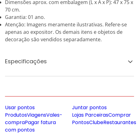
Dimensões aprox. com embalagem (L x A x P): 47 x 75 x
70 cm.
Garantia: 01 ano.
Atenção: Imagens meramente ilustrativas. Refere-se
apenas ao expositor. Os demais itens e objetos de
decoração são vendidos separadamente.
Especificações
Usar pontos
Juntar pontos
Produtos
Viagens
Vales-
Lojas Parceiras
Comprar
compra
Pagar fatura
Pontos
Clube
Restaurantes
com pontos