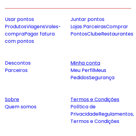
Usar pontos
Juntar pontos
Produtos
Viagens
Vales-
Lojas Parceiras
Comprar
compra
Pagar fatura
Pontos
Clube
Restaurantes
com pontos
Descontos
Minha conta
Parceiros
Meu Perfil
Meus
Pedidos
Segurança
Sobre
Termos e Condições
Quem somos
Política de
Privacidade
Regulamentos,
Termos e Condições