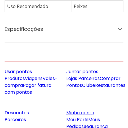
Uso Recomendado
Peixes
Especificações
Usar pontos
Juntar pontos
Produtos
Viagens
Vales-
Lojas Parceiras
Comprar
compra
Pagar fatura
Pontos
Clube
Restaurantes
com pontos
Descontos
Minha conta
Parceiros
Meu Perfil
Meus
Pedidos
Segurança