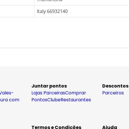
Italy 66932140
Juntar pontos
Descontos
Vales-
Lojas Parceiras
Comprar
Parceiros
tura com
Pontos
Clube
Restaurantes
Termos e Condições
Ajuda