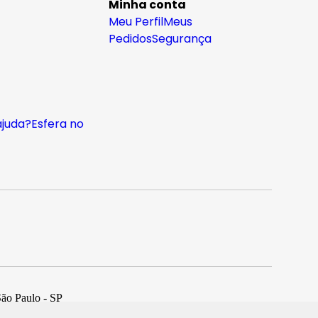
Minha conta
Meu Perfil
Meus
Pedidos
Segurança
ajuda?
Esfera no
São Paulo - SP