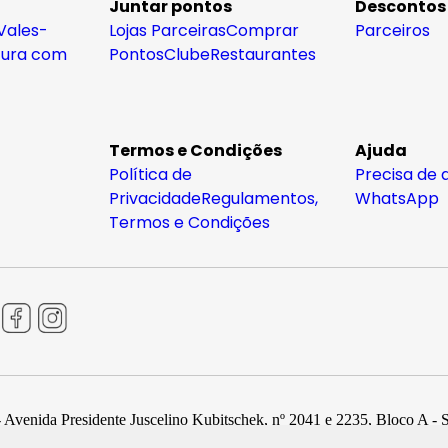
Juntar pontos
Descontos
Vales-
Lojas Parceiras
Comprar
Parceiros
tura com
Pontos
Clube
Restaurantes
Termos e Condições
Ajuda
Política de
Precisa de 
Privacidade
Regulamentos,
WhatsApp
Termos e Condições
 Avenida Presidente Juscelino Kubitschek, nº 2041 e 2235, Bloco A - 