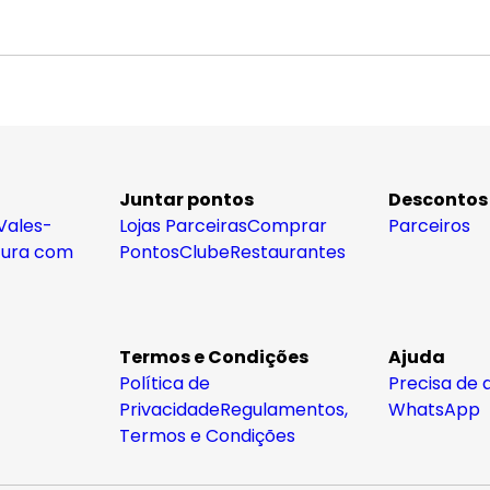
Juntar pontos
Descontos
Vales-
Lojas Parceiras
Comprar
Parceiros
tura com
Pontos
Clube
Restaurantes
Termos e Condições
Ajuda
Política de
Precisa de 
Privacidade
Regulamentos,
WhatsApp
Termos e Condições