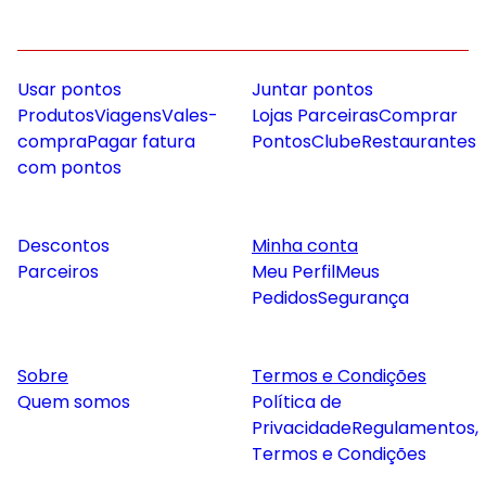
Usar pontos
Juntar pontos
Produtos
Viagens
Vales-
Lojas Parceiras
Comprar
compra
Pagar fatura
Pontos
Clube
Restaurantes
com pontos
Descontos
Minha conta
Parceiros
Meu Perfil
Meus
Pedidos
Segurança
Sobre
Termos e Condições
Quem somos
Política de
Privacidade
Regulamentos,
Termos e Condições