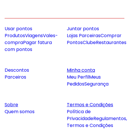
Usar pontos
Juntar pontos
Produtos
Viagens
Vales-
Lojas Parceiras
Comprar
compra
Pagar fatura
Pontos
Clube
Restaurantes
com pontos
Descontos
Minha conta
Parceiros
Meu Perfil
Meus
Pedidos
Segurança
Sobre
Termos e Condições
Quem somos
Política de
Privacidade
Regulamentos,
Termos e Condições