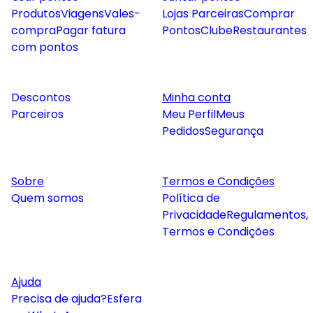
Produtos
Viagens
Vales-
Lojas Parceiras
Comprar
compra
Pagar fatura
Pontos
Clube
Restaurantes
com pontos
Descontos
Minha conta
Parceiros
Meu Perfil
Meus
Pedidos
Segurança
Sobre
Termos e Condições
Quem somos
Política de
Privacidade
Regulamentos,
Termos e Condições
Ajuda
Precisa de ajuda?
Esfera