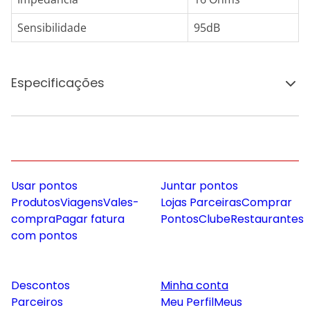
Sensibilidade
95dB
Especificações
Usar pontos
Juntar pontos
Produtos
Viagens
Vales-
Lojas Parceiras
Comprar
compra
Pagar fatura
Pontos
Clube
Restaurantes
com pontos
Descontos
Minha conta
Parceiros
Meu Perfil
Meus