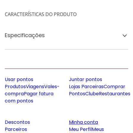
CARACTERÍSTICAS DO PRODUTO
Especificações
Usar pontos
Juntar pontos
Produtos
Viagens
Vales-
Lojas Parceiras
Comprar
compra
Pagar fatura
Pontos
Clube
Restaurantes
com pontos
Descontos
Minha conta
Parceiros
Meu Perfil
Meus