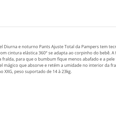
l Diurna e noturno Pants Ajuste Total da Pampers tem tecn
om cintura elástica 360° se adapta ao corpinho do bebê. A f
a fralda, para que o bumbum fique menos abafado e a pele f
l mágico que absorve e retém a umidade no interior da fr
 XXG, peso suportado de 14 à 23kg.