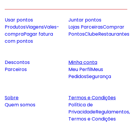
Usar pontos
Juntar pontos
Produtos
Viagens
Vales-
Lojas Parceiras
Comprar
compra
Pagar fatura
Pontos
Clube
Restaurantes
com pontos
Descontos
Minha conta
Parceiros
Meu Perfil
Meus
Pedidos
Segurança
Sobre
Termos e Condições
Quem somos
Política de
Privacidade
Regulamentos,
Termos e Condições