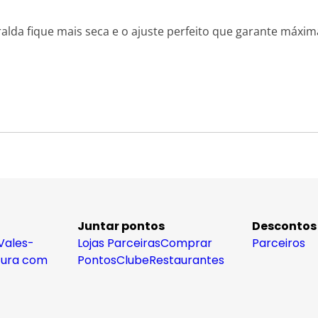
alda fique mais seca e o ajuste perfeito que garante máxim
Juntar pontos
Descontos
Vales-
Lojas Parceiras
Comprar
Parceiros
tura com
Pontos
Clube
Restaurantes