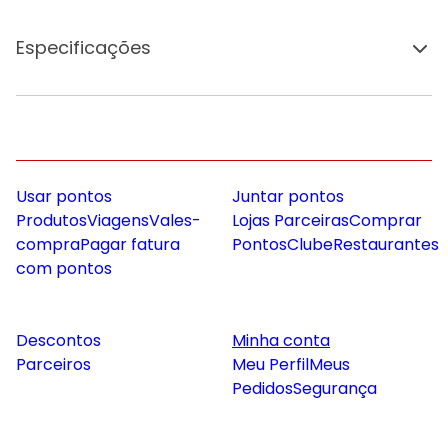
Especificações
Usar pontos
Juntar pontos
Produtos
Viagens
Vales-
Lojas Parceiras
Comprar
compra
Pagar fatura
Pontos
Clube
Restaurantes
com pontos
Descontos
Minha conta
Parceiros
Meu Perfil
Meus
Pedidos
Segurança